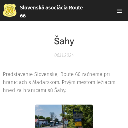
Slovenská asociácia Route
66
Šahy
06.11.2024
Predstavenie Slovenskej Route 66 začneme pri
hraniciach s Maďarskom. Prvým mestom ležiacim
hneď za hranicami sú Šahy.